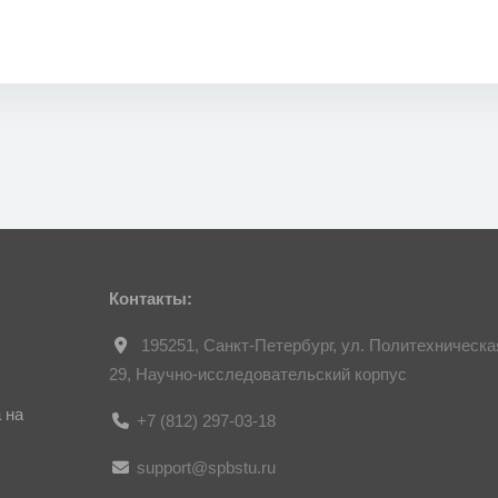
Контакты:
195251, Санкт-Петербург, ул. Политехническа
29, Научно-исследовательский корпус
 на
+7 (812) 297-03-18
support@spbstu.ru