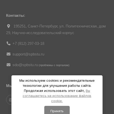
являются объектами авторского права.
Их копирование и дальнейшее
использование без письменного согласия
правообладателя запрещено.
Контакты:
195251, Санкт-Петербург, ул. Политехническая, дом
29, Научно-исследовательский корпус
+7 (812) 297-03-18
support@spbstu.ru
sdo@spbstu.ru
(проблемы с порталом)
Мы используем cookies и рекомендательные
технологии для улучшения работы сайта.
Мы в социальных ресурсах
Продолжая использовать этот сайт,
Вы
соглашаетесь на использование файлов
cookie.
Принять