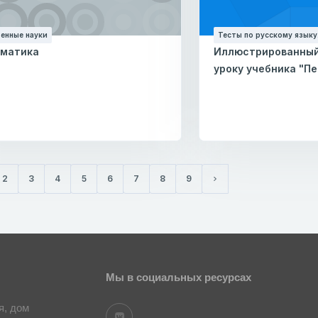
енные науки
Тесты по русскому языку.
матика
Иллюстрированный 
уроку учебника "П
2
3
4
5
6
7
8
9
ущая)
Следующая страница
Мы в социальных ресурсах
я, дом