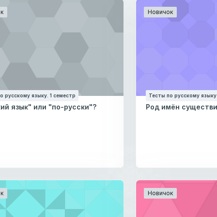
к
Новичок
о русскому языку. 1 семестр
Тесты по русскому языку.
ий язык" или "по-русски"?
Род имён существ
к
Новичок