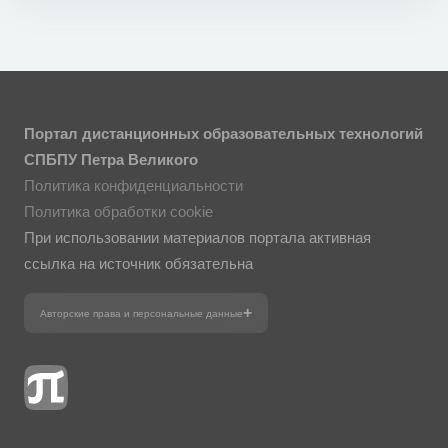
Портал дистанционных образовательных технологий
СПБПУ Петра Великого
Политика конфиденциальности
Политика обработки cookie
При использовании материалов портала активная
ссылка на источник обязательна
Авторские права и персональные данные
Фотографии размещены с согласия
изображённых лиц в соответствии
с требованиями законодательства
о персональных данных. Согласно
ст. 152.1 ГК РФ «Охрана изображения
гражданина», все фотоматериалы
являются объектами авторского права.
Их копирование и дальнейшее