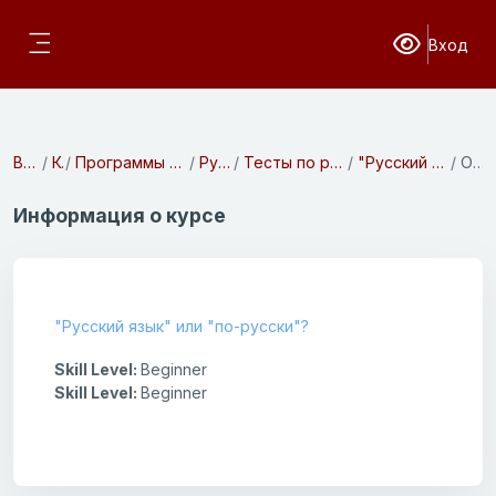
Перейти к основному содержанию
Вход
Версия для с
Боковая панель
В начало
Курсы
Программы предвузовской подготовки
Русский язык
Тесты по русскому языку. 1 семестр
"Русский язык" или "по-русски"?
Описание
Информация о курсе
"Русский язык" или "по-русски"?
Skill Level
:
Beginner
Skill Level
:
Beginner