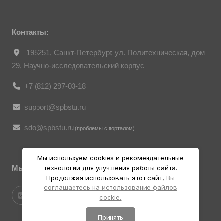
являются объектами авторского права.
Их копирование и дальнейшее
использование без письменного согласия
правообладателя запрещено.
Контакты:
195251, Санкт-Петербург, ул. Политехническая, дом
29, Научно-исследовательский корпус
+7 (812) 297-03-18
support@spbstu.ru
sdo@spbstu.ru
(проблемы с порталом)
Мы используем cookies и рекомендательные
Мы в социальных ресурсах
технологии для улучшения работы сайта.
Продолжая использовать этот сайт,
Вы
соглашаетесь на использование файлов
cookie.
Принять