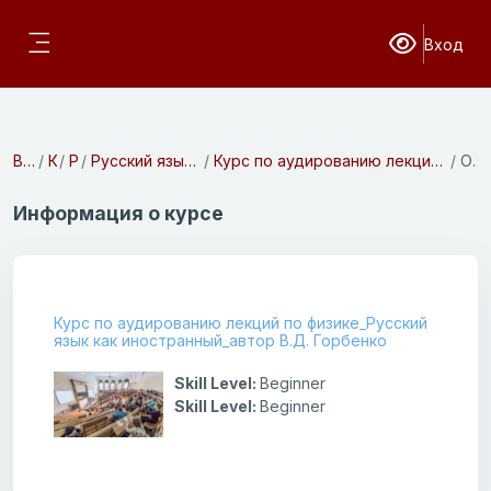
Перейти к основному содержанию
Вход
Версия для с
Боковая панель
В начало
Курсы
Разное
Русский язык. Подготовительное отделение
Курс по аудированию лекций по физике_Русский язык как иностранный_автор В.Д. Горбенко
Описание
Информация о курсе
Курс по аудированию лекций по физике_Русский
язык как иностранный_автор В.Д. Горбенко
Skill Level
:
Beginner
Skill Level
:
Beginner