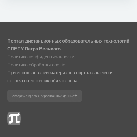
Портал дистанционных образовательных технологий
СПБПУ Петра Великого
Политика конфиденциальности
Политика обработки cookie
При использовании материалов портала активная
ссылка на источник обязательна
Авторские права и персональные данные
Фотографии размещены с согласия
изображённых лиц в соответствии
с требованиями законодательства
о персональных данных. Согласно
ст. 152.1 ГК РФ «Охрана изображения
гражданина», все фотоматериалы
являются объектами авторского права.
Их копирование и дальнейшее