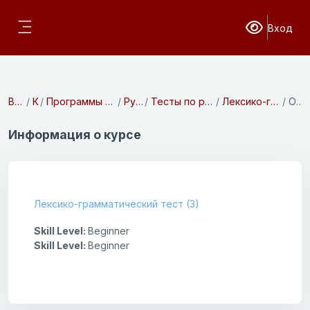
Перейти к основному содержанию
Вход
Версия для с
Боковая панель
В начало
Курсы
Программы предвузовской подготовки
Русский язык
Тесты по русскому языку. 1 семестр
Лексико-грамматический тест (3)
Описание
Информация о курсе
Лексико-грамматический тест (3)
Skill Level
:
Beginner
Skill Level
:
Beginner