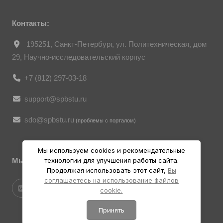
Их копирование и дальнейшее
использование без письменного согласия
правообладателя запрещено.
Контакты:
195251, Санкт-Петербург, ул. Политехническая, дом
29, Научно-исследовательский корпус
+7 (812) 297-03-18
support@spbstu.ru
sdo@spbstu.ru
(проблемы с порталом)
Мы используем cookies и рекомендательные
Мы в социальных ресурсах
технологии для улучшения работы сайта.
Продолжая использовать этот сайт,
Вы
соглашаетесь на использование файлов
cookie.
Принять