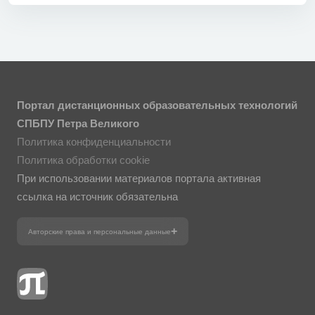
Портал дистанционных образовательных технологий
СПБПУ Петра Великого
Политика конфиденциальности
Политика обработки cookie
При использовании материалов портала активная
ссылка на источник обязательна
Авторские права и персональные данные
Фотографии размещены с согласия
изображённых лиц в соответствии
с требованиями законодательства
о персональных данных. Согласно
ст. 152.1 ГК РФ «Охрана изображения
гражданина», все фотоматериалы
являются объектами авторского права.