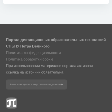
Портал дистанционных образовательных технологий
СПБПУ Петра Великого
Политика конфиденциальности
Политика обработки cookie
При использовании материалов портала активная
ссылка на источник обязательна
Авторские права и персональные данные
Фотографии размещены с согласия
изображённых лиц в соответствии
с требованиями законодательства
о персональных данных. Согласно
ст. 152.1 ГК РФ «Охрана изображения
гражданина», все фотоматериалы
являются объектами авторского права.