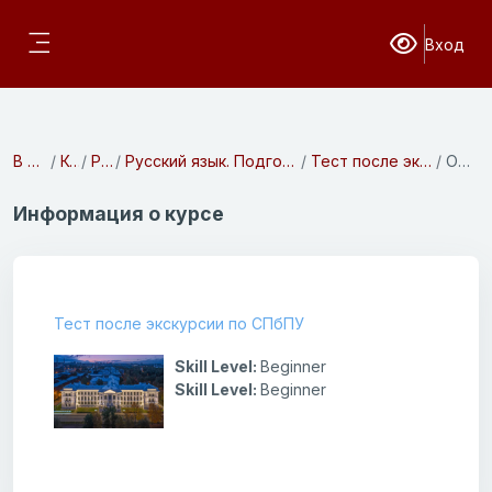
Перейти к основному содержанию
Вход
Версия для с
Боковая панель
В начало
Курсы
Разное
Русский язык. Подготовительное отделение
Тест после экскурсии по СПбПУ
Описание
Информация о курсе
Тест после экскурсии по СПбПУ
Skill Level
:
Beginner
Skill Level
:
Beginner