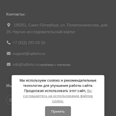
Их копирование и дальнейшее
использование без письменного согласия
правообладателя запрещено.
Контакты:
195251, Санкт-Петербург, ул. Политехническая, дом
29, Научно-исследовательский корпус
+7 (812) 297-03-18
support@spbstu.ru
sdo@spbstu.ru
(проблемы с порталом)
Мы используем cookies и рекомендательные
технологии для улучшения работы сайта.
Мы в социальных ресурсах
Продолжая использовать этот сайт,
Вы
соглашаетесь на использование файлов
cookie.
Принять