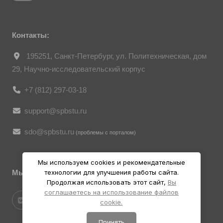
являются объектами авторского права.
Их копирование и дальнейшее
использование без письменного согласия
правообладателя запрещено.
Контакты:
195251, Санкт-Петербург, ул. Политехническая, дом
29, Научно-исследовательский корпус
+7 (812) 297-03-18
support@spbstu.ru
sdo@spbstu.ru
(проблемы с порталом)
Мы используем cookies и рекомендательные
технологии для улучшения работы сайта.
Мы в социальных ресурсах
Продолжая использовать этот сайт,
Вы
соглашаетесь на использование файлов
cookie.
Принять