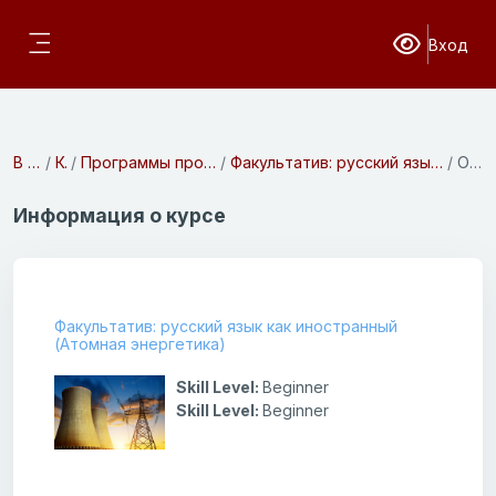
Перейти к основному содержанию
Вход
Версия для с
Боковая панель
В начало
Курсы
Программы профессиональной подготовки
Факультатив: русский язык как иностранный (Атомная энергетика)
Описание
Информация о курсе
Факультатив: русский язык как иностранный
(Атомная энергетика)
Skill Level
:
Beginner
Skill Level
:
Beginner