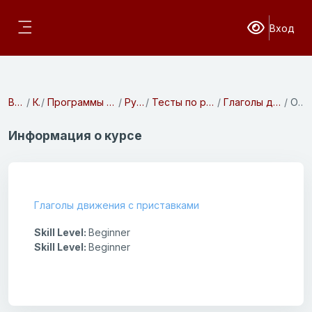
Перейти к основному содержанию
Вход
Версия для с
Боковая панель
В начало
Курсы
Программы предвузовской подготовки
Русский язык
Тесты по русскому языку 2 семестр
Глаголы движения с приставками
Описание
Информация о курсе
Глаголы движения с приставками
Skill Level
:
Beginner
Skill Level
:
Beginner