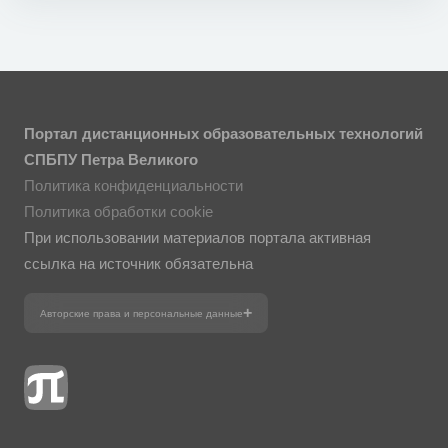
Портал дистанционных образовательных технологий
СПБПУ Петра Великого
Политика конфиденциальности
Политика обработки cookie
При использовании материалов портала активная
ссылка на источник обязательна
Авторские права и персональные данные
Фотографии размещены с согласия
изображённых лиц в соответствии
с требованиями законодательства
о персональных данных. Согласно
ст. 152.1 ГК РФ «Охрана изображения
гражданина», все фотоматериалы
являются объектами авторского права.
Их копирование и дальнейшее