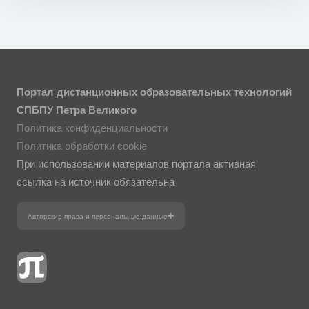
Портал дистанционных образовательных технологий
СПБПУ Петра Великого
Политика конфиденциальности
Политика обработки cookie
При использовании материалов портала активная
ссылка на источник обязательна
Авторские права и персональные данные
Фотографии размещены с согласия
изображённых лиц в соответствии
с требованиями законодательства
о персональных данных. Согласно
ст. 152.1 ГК РФ «Охрана изображения
гражданина», все фотоматериалы
являются объектами авторского права.
Их копирование и дальнейшее