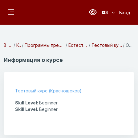
Перейти к основному содержанию
Вход
Версия для слабовидя
Боковая панель
В начало
Курсы
Программы предвузовской подготовки
Естественные науки
Тестовый курс (Краснощеков)
Описание
Информация о курсе
Тестовый курс (Краснощеков)
Skill Level
:
Beginner
Skill Level
:
Beginner