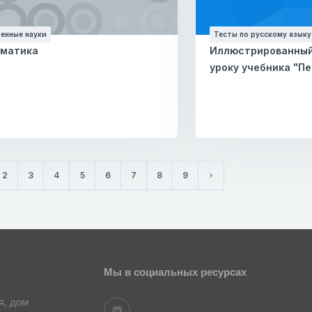
енные науки
Тесты по русскому языку.
матика
Иллюстрированный 
уроку учебника "П
2
3
4
5
6
7
8
9
ущая)
Следующая страница
Мы в социальных ресурсах
я, дом