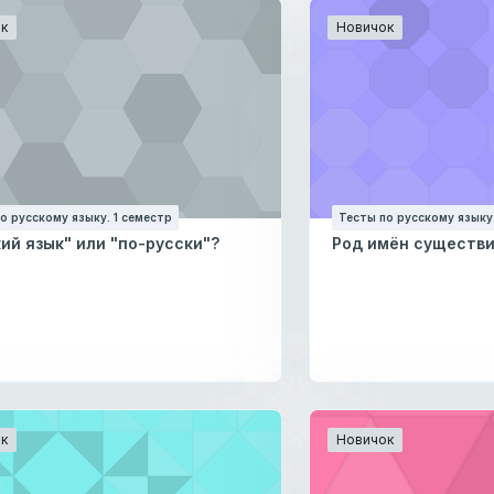
к
Новичок
о русскому языку. 1 семестр
Тесты по русскому языку.
ий язык" или "по-русски"?
Род имён существ
к
Новичок