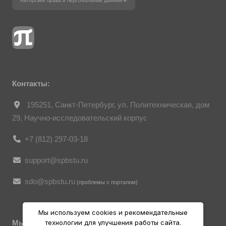
Авторские права и персональные данные
Фотографии размещены с согласия
изображённых лиц в соответствии
с требованиями законодательства
о персональных данных. Согласно
ст. 152.1 ГК РФ «Охрана изображения
гражданина», все фотоматериалы
являются объектами авторского права.
Их копирование и дальнейшее
использование без письменного согласия
правообладателя запрещено.
Контакты:
195251, Санкт-Петербург, ул. Политехническая, дом
29, Научно-исследовательский корпус
+7 (812) 297-03-18
support@spbstu.ru
sdo@spbstu.ru
(проблемы с порталом)
Мы используем cookies и рекомендательные
Мы в социальных ресурсах
технологии для улучшения работы сайта.